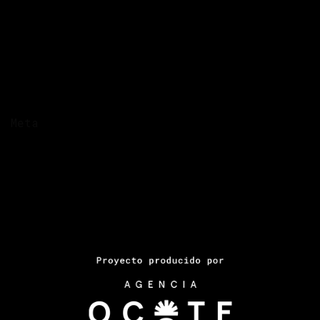
Femicidio
Galería
Guatemala
Honduras
Las Muertes
Violencia económica
Meta
Acceder
Entries feed
Comments feed
WordPress.org