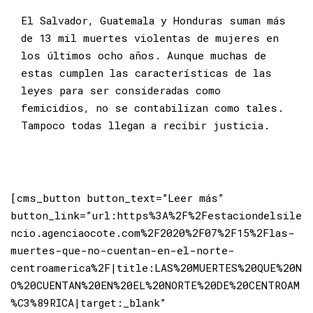
El Salvador, Guatemala y Honduras suman más
de 13 mil muertes violentas de mujeres en
los últimos ocho años. Aunque muchas de
estas cumplen las características de las
leyes para ser consideradas como
femicidios, no se contabilizan como tales.
Tampoco todas llegan a recibir justicia.
[cms_button button_text=”Leer más”
button_link=”url:https%3A%2F%2Festaciondelsile
ncio.agenciaocote.com%2F2020%2F07%2F15%2Flas-
muertes-que-no-cuentan-en-el-norte-
centroamerica%2F|title:LAS%20MUERTES%20QUE%20N
O%20CUENTAN%20EN%20EL%20NORTE%20DE%20CENTROAM
%C3%89RICA|target:_blank”