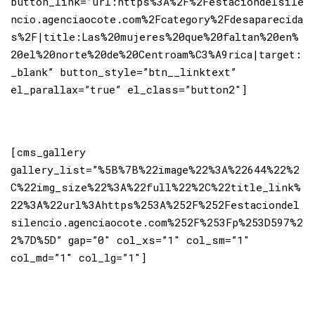
button_link=”url:https%3A%2F%2Festaciondelsile
ncio.agenciaocote.com%2Fcategory%2Fdesaparecida
s%2F|title:Las%20mujeres%20que%20faltan%20en%
20el%20norte%20de%20Centroam%C3%A9rica|target:
_blank” button_style=”btn__linktext”
el_parallax=”true” el_class=”button2″]
[cms_gallery
gallery_list=”%5B%7B%22image%22%3A%22644%22%2
C%22img_size%22%3A%22full%22%2C%22title_link%
22%3A%22url%3Ahttps%253A%252F%252Festaciondel
silencio.agenciaocote.com%252F%253Fp%253D597%2
2%7D%5D” gap=”0″ col_xs=”1″ col_sm=”1″
col_md=”1″ col_lg=”1″]