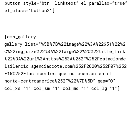
button_style=”btn__linktext” el_parallax=”true”
el_class=”button2″]
[cms_gallery
gallery_list=”%5B%7B%22image%22%3A%22651%22%2
C%22img_size%22%3A%22large%22%2C%22title_link
%22%3A%22url%3Ahttps%253A%252F%252Festacionde
lsilencio.agenciaocote.com%252F2020%252F07%252
F15%252Flas-muertes-que-no-cuentan-en-el-
norte-centroamerica%252F%22%7D%5D” gap=”0″
col_xs=”1″ col_sm=”1″ col_md=”1″ col_lg=”1″]