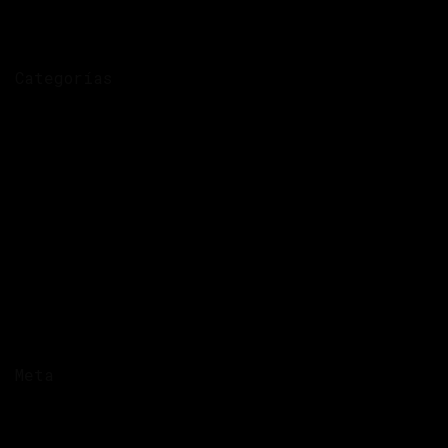
septiembre 2020
julio 2020
Categorías
Arte
Datos
Desaparecidas
El Salvador
Femicidio
Galería
Guatemala
Honduras
Las Muertes
Violencia económica
Meta
Acceder
Entries feed