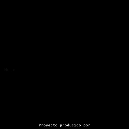
Datos
Desaparecidas
El Salvador
Femicidio
Galería
Guatemala
Honduras
Las Muertes
Violencia económica
Meta
Acceder
Entries feed
Comments feed
WordPress.org