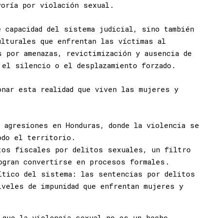
yoría por violación sexual.
e capacidad del sistema judicial, sino también
lturales que enfrentan las víctimas al
s por amenazas, revictimización y ausencia de
 el silencio o el desplazamiento forzado.
onar esta realidad que viven las mujeres y
e agresiones en Honduras, donde la violencia se
odo el territorio.
tos fiscales por delitos sexuales, un filtro
ogran convertirse en procesos formales.
ítico del sistema: las sentencias por delitos
iveles de impunidad que enfrentan mujeres y
 que la violencia sexual no es un hecho