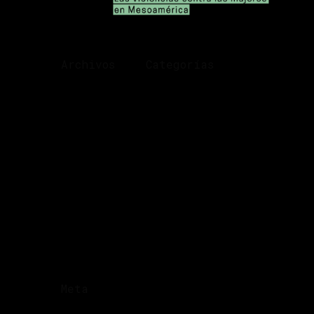
Archivos
Categorías
diciembre 2025
Arte
noviembre 2025
Datos
noviembre 2020
Desaparecidas
septiembre 2020
El Salvador
julio 2020
Femicidio
Galería
Guatemala
Honduras
Las Muertes
Violencia económica
Meta